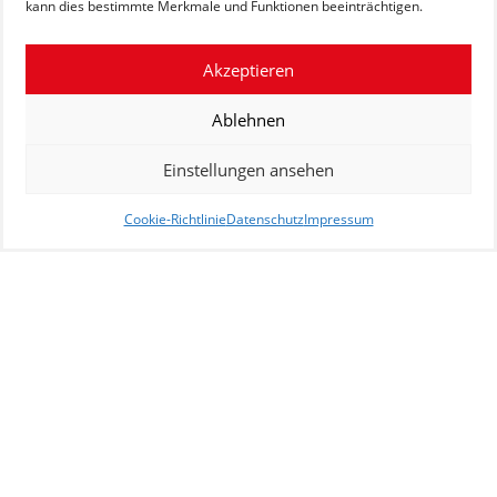
kann dies bestimmte Merkmale und Funktionen beeinträchtigen.
Akzeptieren
Ablehnen
Einstellungen ansehen
Cookie-Richtlinie
Datenschutz
Impressum
Friedrich Ellmers
Shipping and Forwarding GmbH
Getreidestraße 7
D-28217 Bremen
Tel.: +49 421 61808-0